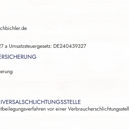
schbichler.de
 27 a Umsatzsteuergesetz: DE240439327
VERSICHERUNG
herung
IVERSAL­SCHLICHTUNGS­STELLE
reitbeilegungsverfahren vor einer Verbraucherschlichtungsstel